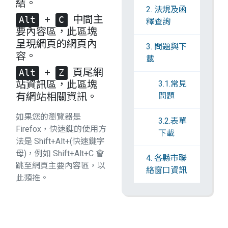
結。
2. 法規及函
+
中間主
Alt
C
釋查詢
要內容區，此區塊
呈現網頁的網頁內
3. 問題與下
容。
載
+
頁尾網
Alt
Z
站資訊區，此區塊
3.1.常見
有網站相關資訊。
問題
如果您的瀏覽器是
3.2.表單
Firefox，快速鍵的使用方
下載
法是 Shift+Alt+(快速鍵字
母)，例如 Shift+Alt+C 會
4. 各縣市聯
跳至網頁主要內容區，以
絡窗口資訊
此類推。