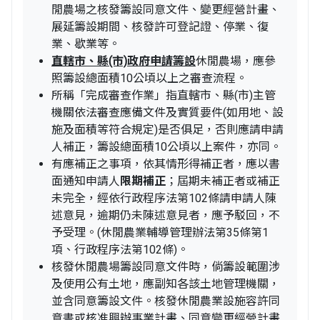
閒農場之核發籌設同意文件、變更經營計畫、
展延籌設期間、核發許可登記證、停業、復
業、歇業等。
直轄市、縣(市)政府申請籌設
休閒農場，應參
照籌設總面積10公頃以上之審查流程。
所稱「完成審查作業」指直轄市、縣(市)主管
機關依法審查應備文件及實質要件(如用地、設
施及面積等符合規定)是否俱足，否則應請申請
人補正，籌設總面積10公頃以上案件，亦同。
有應補正之事項，依其情形得補正者，應以書
面通知申請人
限期補正
；屆期未補正者或補正
未完全，經依行政程序法第102條請申請人陳
述意見，逾期仍未陳述意見者，應予駁回，不
予受理。(休閒農業輔導管理辦法第35條第1
項、行政程序法第102條)。
核發休閒農場籌設同意文件時，倘籌設範圍涉
及使用公有土地，應副知各該土地管理機關，
並含同意籌設文件。核發休閒農業設施容許同
意書或核准興辦事業計畫、同意變更經營計畫