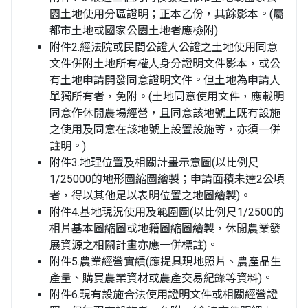
園土地使用分區證明；正本乙份，其餘影本。(屬
都市土地或國家公園土地者應檢附)
附件2.經法院或民間公證人公證之土地使用同意
文件併附土地所有權人身分證明文件影本，或公
有土地申請開發同意證明文件。但土地為申請人
單獨所有者，免附。(土地同意使用文件，應載明
同意作休閒農場經營，且同意該地號上既有設施
之使用及同意在該地號上設置設施等，亦須一併
註明。)
附件3.地理位置及相關計畫示意圖(以比例尺
1/25000的地形圖縮圖繪製；申請面積未達2公頃
者，得以其他足以表明位置之地圖繪製)。
附件4.基地現況使用及範圍圖(以比例尺1/2500的
相片基本圖縮圖或地籍圖縮圖繪製，休閒農業發
展資源之相關計畫亦應一併標註)。
附件5.農業經營實績(應提具現地照片、農產品生
產量、購買農業資材或農產交易紀錄等資料)。
附件6.現有設施合法使用證明文件或相關經營證